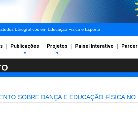
studos Etnográficos em Educação Física e Esporte
s
Publicações
Projetos
Painel Interativo
Parcer
TO
NTO SOBRE DANÇA E EDUCAÇÃO FÍSICA NO 