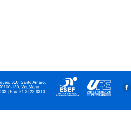
ques, 310, Santo Amaro,
 50100-130,
Ver Mapa
433 | Fax: 81 3423.6310