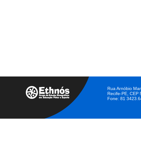
Rua Arnóbio Mar
Recife-PE, CEP
Fone: 81 3423.6