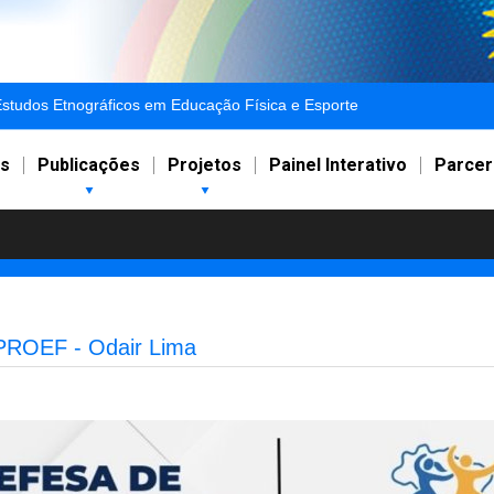
studos Etnográficos em Educação Física e Esporte
s
Publicações
Projetos
Painel Interativo
Parcer
 PROEF - Odair Lima